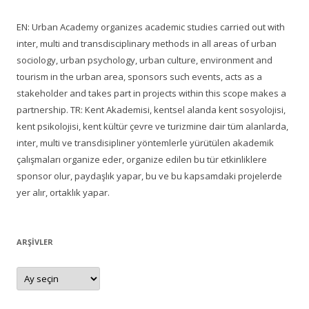
EN: Urban Academy organizes academic studies carried out with
inter, multi and transdisciplinary methods in all areas of urban
sociology, urban psychology, urban culture, environment and
tourism in the urban area, sponsors such events, acts as a
stakeholder and takes part in projects within this scope makes a
partnership. TR: Kent Akademisi, kentsel alanda kent sosyolojisi,
kent psikolojisi, kent kültür çevre ve turizmine dair tüm alanlarda,
inter, multi ve transdisipliner yöntemlerle yürütülen akademik
çalışmaları organize eder, organize edilen bu tür etkinliklere
sponsor olur, paydaşlık yapar, bu ve bu kapsamdaki projelerde
yer alır, ortaklık yapar.
ARŞIVLER
Arşivler