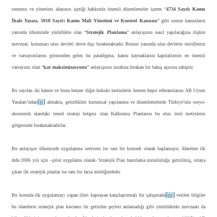
sunumu ve yönetimi alanının içeriği hakkında önemli düzenlemeler içeren “
4734 Sayılı Kamu
İhale Yasası, 5018 Sayılı Kamu Mali Yönetimi ve Kontrol Kanunu
” gibi somut kanunların
yanında ülkemizde yürürlükte olan “
Stratejik Planlama
” anlayışının nasıl yapılacağına ilişkin
mevzuat; korumacı ulus devleti devre dışı bırakmaktadır. Bunun yanında ulus devletin öncüllerini
ve varsayımlarını görmezden gelen bu paradigma, kamu kaynaklarını kapitalizmin en önemli
varsayımı olan “
kar maksimizasyonu
” anlayışının insafına bırakan bir bakış açısına sahiptir.
Bu sayılan iki kanun ve buna benzer diğer hukuki metinlerin hemen hepsi referanslarını AB Uyum
[ii]
Yasaları’ndan
almakta, getirdikleri kurumsal yapılanma ve düzenlemelerde Türkiye’nin sosyo-
ekonomik alandaki temel strateji belgesi olan Kalkınma Planlarını bu ulus üstü metinlerin
gölgesinde bırakmaktadırlar.
Bu anlayışın ülkemizde uygulanma serüveni ise tam bir komedi olarak başlamıştır. İdarelere ilk
defa 2006 yılı için –pilot uygulama olarak- Stratejik Plan hazırlama zorunluluğu getirilmiş, ortaya
çıkan ilk stratejik planlar ise tam bir facia niteliğindedir.
[iii]
Bu konuda ilk uygulamayı yapan illeri kapsayan karşılaştırmalı bir çalışmada
verilen bilgiler
bu idarelerin stratejik plan kavramı ile getirilen şeyleri anlamadığı gibi yürürlükteki mevzuatı da