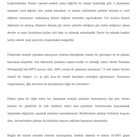
bırakılmaktadır. Bunun yanında merkezi plana bağlılık bir kenara bırakıldığı gibi il planlaması
tamamen yerel değerler (ilin maddi kaynakları ve bunları yönlendiren şirketler bütünü) ve yerel
değerleri sömürmeye odaklanmış küresel değerler üzerinden yapılmaktadır. Söz konusu küresel
değerlerin bu anlayışı ülkemize dayatan çok uluslu şirketler olduğunu göz önüne aldığımız zaman
devlete ve onun birimlerine biçilen rolü daha iyi anlamak mümkündür. Devlet bu noktada kendini
tasfiye edecek yasal çerçeveyi oluşturmakla meşguldür.
Ülkemizde stratejik planlama anlayışının ayaklara düştüğünün önemli bir göstergesi de bu planları
hazırlayan ekiplerdir. Zira ülkemizde planlama yapma tecrübe ve yeteneği sadece Devlet Planlama
Müsteşarlığı’nda (DPT) mevcut iken, 2006 yılında ilk planlarını hazırlayan 7 il özel idaresi böylesi
önemli bir belgeyi 1,5 ay gibi kısa bir sürede hazırlama yeteneğini göstermiştir. Kanımızca
sorgulanmaya, eğer mevcutsa da alkışlanmaya değer bir yetenektir!…
Dikkat çeken bir diğer nokta ise; hazırlanan stratejik planların formatlarının hep aynı olması
(hukuki bir gereklilik ile izah edilebilir belki) ama içeriklerin birbirlerinden kopyalanarak
rakamlarda değişiklik yapılarak planların hazırlanmasıdır. Belediyelerin planları birbirinin kopyası
iken, üniversitelerin planları da birbirinin kopyası şeklinde karşımıza çıkmaktadır.
Bugün her hizmet yerinden yönetim kuruluşunun, merkezi idarenin ve nüfusu 50.000’i geçen