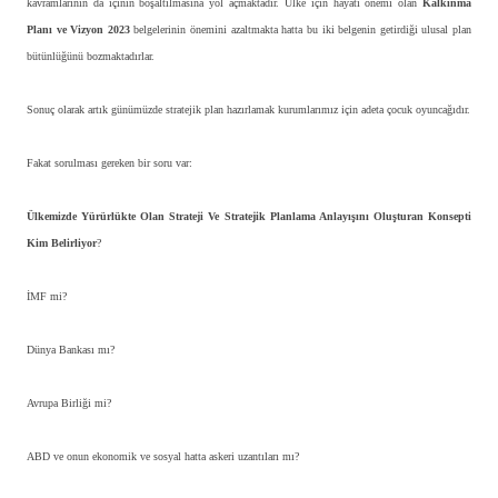
kavramlarının da içinin boşaltılmasına yol açmaktadır. Ülke için hayati önemi olan
Kalkınma
Planı ve Vizyon 2023
belgelerinin önemini azaltmakta hatta bu iki belgenin getirdiği ulusal plan
bütünlüğünü bozmaktadırlar.
Sonuç olarak artık günümüzde stratejik plan hazırlamak kurumlarımız için adeta çocuk oyuncağıdır.
Fakat sorulması gereken bir soru var:
Ülkemizde Yürürlükte Olan Strateji Ve Stratejik Planlama Anlayışını Oluşturan Konsepti
Kim Belirliyor
?
İMF mi?
Dünya Bankası mı?
Avrupa Birliği mi?
ABD ve onun ekonomik ve sosyal hatta askeri uzantıları mı?