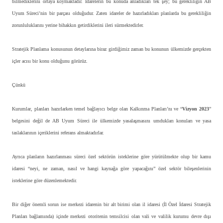
bilmediklerini ortaya koymaktadır. İdarelerin bu konuda anladıkları tek şey; bu gerekliliğin AB
Uyum Süreci’nin bir parçası olduğudur. Zaten idareler de hazırladıkları planlarda bu gerekliliğin
zorunluluklarını yerine bihakkın getirdiklerini ileri sürmektedirler.
Stratejik Planlama konusunun detaylarına biraz girdiğimiz zaman bu konunun ülkemizde gerçekten
içler acısı bir konu olduğunu görürüz.
Çünkü
Kurumlar, planları hazırlarken temel bağlayıcı belge olan Kalkınma Planları’nı ve “
Vizyon 2023
”
belgesini değil de AB Uyum Süreci ile ülkemizde yasalaşmasını umdukları konuları ve yasa
taslaklarının içeriklerini referans almaktadırlar.
Ayrıca planların hazırlanması süreci özel sektörün isteklerine göre yürütülmekte olup bir kamu
idaresi “neyi, ne zaman, nasıl ve hangi kaynağa göre yapacağını” özel sektör bileşenlerinin
isteklerine göre düzenlemektedir.
Bir diğer önemli sorun ise merkezi idarenin bir alt birimi olan il idaresi (İl Özel İdaresi Stratejik
Planları bağlamında) içinde merkezi otoritenin temsilcisi olan vali ve valilik kurumu devre dışı