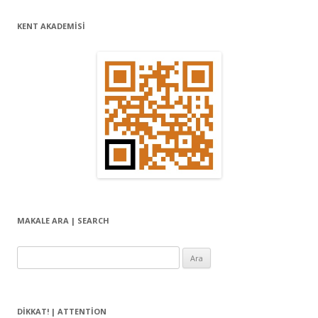
l
KENT AKADEMİSİ
a
ş
ı
m
ı
MAKALE ARA | SEARCH
Arama:
DIKKAT! | ATTENTION