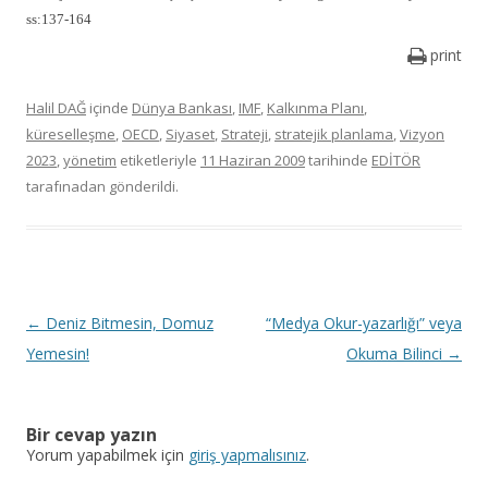
ss:137-164
print
Halil DAĞ
içinde
Dünya Bankası
,
IMF
,
Kalkınma Planı
,
küreselleşme
,
OECD
,
Siyaset
,
Strateji
,
stratejik planlama
,
Vizyon
2023
,
yönetim
etiketleriyle
11 Haziran 2009
tarihinde
EDİTÖR
tarafınadan gönderildi.
Y
←
Deniz Bitmesin, Domuz
“Medya Okur-yazarlığı” veya
a
Yemesin!
Okuma Bilinci
→
z
ı
Bir cevap yazın
d
Yorum yapabilmek için
giriş yapmalısınız
.
o