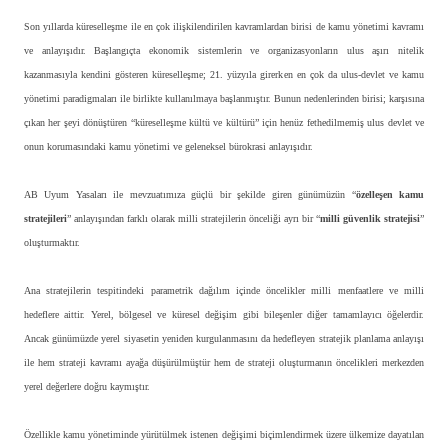
Son yıllarda küreselleşme ile en çok ilişkilendirilen kavramlardan birisi de kamu yönetimi kavramı
ve anlayışıdır. Başlangıçta ekonomik sistemlerin ve organizasyonların ulus
aşırı nitelik
kazanmasıyla kendini gösteren küreselleşme; 21. yüzyıla girerken en çok da ulus-devlet ve kamu
yönetimi paradigmaları ile birlikte kullanılmaya başlanmıştır. Bunun nedenlerinden birisi; karşısına
çıkan her şeyi dönüştüren “küreselleşme kültü ve kültürü” için henüz fethedilmemiş ulus devlet ve
onun korumasındaki kamu yönetimi ve geleneksel bürokrasi anlayışıdır.
AB Uyum Yasaları ile mevzuatımıza güçlü bir şekilde giren günümüzün “
özelleşen kamu
stratejileri
” anlayışından farklı olarak milli stratejilerin önceliği ayrı bir “
milli güvenlik stratejisi
”
oluşturmaktır.
Ana stratejilerin tespitindeki parametrik dağılım içinde öncelikler milli menfaatlere ve milli
hedeflere aittir. Yerel, bölgesel ve küresel değişim gibi bileşenler diğer tamamlayıcı öğelerdir.
Ancak günümüzde yerel siyasetin yeniden kurgulanmasını da hedefleyen stratejik planlama anlayışı
ile hem strateji kavramı ayağa düşürülmüştür hem de strateji oluşturmanın öncelikleri merkezden
yerel değerlere doğru kaymıştır.
Özellikle kamu yönetiminde yürütülmek istenen değişimi biçimlendirmek üzere ülkemize dayatılan