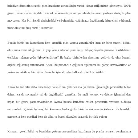
belediye idaresinin stratejik plan hazırlama zorunluluğu vardır. Hesap ettiğimizde içine sayısı 100’ü
geçen üniversiteleri de dahil edersek ülkemizde şu an yürürlükte bulunan yüzlerce stratejik plan
mevcuttur. Her biri kendi uhdesindeki ve bulunduğu coğrafyaya özgülenmiş hizmetleri yürütmek
üzere oluşturulmuş önemli kurumlar.
Bugün bütün bu kurumların hem stratejik plan yapma zorunluluğu hem de birer strateji birimi
oluşturma zorunluluğu var. Bu yapılanma artık oluşturulmuş, ihtiyaç duyulan personelin istihdamı,
eksiklere rağmen çoğu “
görevlendirme
” ile başka birimlerden devşirme yoluyla da olsa önemli
ölçüde sağlanmış durumdadır. Ancak bu personelin çoğunun diploması bu görevi kavrayabilme ve
yerine getirebilme, bir bütün olarak bu işin altından kalkacak nitelikte değildir.
Ancak bu birimler daha önce bütçe dairelerinin (eskiden maliye bakanlığına bağlı personeller bütçe
dairesi ya da saymanlık adıyla örgütlüydü) yaptıkları ön mali kontrol ve ödeme işlemlerinden
başka bir görev yapmamaktadırlar. Ayrıca burada istihdam edilen personelin vasıfları oldukça
tartışmalıdır. Çünkü herhangi bir kurumun herhangi bir birimindeki memur kadroları ile buradaki
personelin hem statüleri hem de bilgi ve beceri düzeyleri arasında bir fark yoktur.
Kısacası, yeterli bilgi ve beceriden yoksun personellerce hazırlanan bu planlar; strateji ve planlama