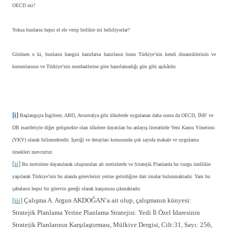
OECD mi?
Yoksa bunların hepsi el ele verip birlikte mi belirliyorlar?
Görünen o ki, bunların hangisi hazırlarsa hazırlasın bunu Türkiye’nin kendi dinamiklerinin ve
kurumlarının ve Türkiye’nin menfaatlerine göre hazırlamadığı gün gibi aşikârdır.
[i]
Başlangıçta İngiltere, ABD, Avustralya gibi ülkelerde uygulanan daha sonra da OECD, İMF ve
DB marifetiyle diğer gelişmekte olan ülkelere dayatılan bu anlayış literatürde Yeni Kamu Yönetimi
(YKY) olarak bilinmektedir. İçeriği ve detayları konusunda çok sayıda makale ve uygulama
örnekleri mevcuttur.
[ii]
Bu metinlere dayanılarak oluşturulan alt metinlerde ve Stratejik Planlarda bu vurgu özellikle
yapılarak Türkiye’nin bu alanda görevlerini yerine getirdiğine dair imalar bulunmaktadır. Yani bu
çabaların hepsi bir görevin gereği olarak karşımıza çıkmaktadır.
[iii]
Çalışma A. Argun AKDOĞAN’a ait olup, çalışmanın künyesi:
Stratejik Planlama Yerine Planlama Stratejisi: Yedi İl Özel İdaresinin
Stratejik Planlarının Karşılaştırması, Mülkiye Dergisi, Cilt:31, Sayı: 256,