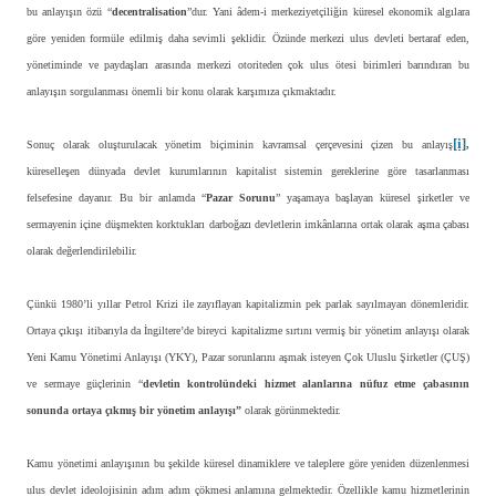
bu anlayışın özü “
decentralisation
”dur. Yani âdem-i merkeziyetçiliğin küresel ekonomik algılara
göre yeniden formüle edilmiş daha sevimli şeklidir. Özünde merkezi ulus devleti bertaraf eden,
yönetiminde ve paydaşları arasında merkezi otoriteden çok ulus ötesi birimleri barındıran bu
anlayışın sorgulanması önemli bir konu olarak karşımıza çıkmaktadır.
[i]
Sonuç olarak oluşturulacak yönetim biçiminin kavramsal çerçevesini çizen bu anlayış
,
küreselleşen dünyada devlet kurumlarının kapitalist sistemin gereklerine göre tasarlanması
felsefesine dayanır. Bu bir anlamda “
Pazar Sorunu
” yaşamaya başlayan küresel şirketler ve
sermayenin içine düşmekten korktukları darboğazı devletlerin imkânlarına ortak olarak aşma çabası
olarak değerlendirilebilir.
Çünkü 1980’li yıllar Petrol Krizi ile zayıflayan kapitalizmin pek parlak sayılmayan dönemleridir.
Ortaya çıkışı itibarıyla da İngiltere’de bireyci kapitalizme sırtını vermiş bir yönetim anlayışı olarak
Yeni Kamu Yönetimi Anlayışı (YKY), Pazar sorunlarını aşmak isteyen Çok Uluslu Şirketler (ÇUŞ)
ve sermaye güçlerinin “
devletin kontrolündeki hizmet alanlarına nüfuz etme çabasının
sonunda ortaya çıkmış bir yönetim anlayışı”
olarak görünmektedir.
Kamu yönetimi anlayışının bu şekilde küresel dinamiklere ve taleplere göre yeniden düzenlenmesi
ulus devlet ideolojisinin adım adım çökmesi anlamına gelmektedir. Özellikle kamu hizmetlerinin