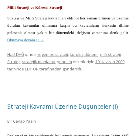
Milli Strateji ve Küresel Strateji
Strateji ve Milli Strateji kavramları ehlince her zaman bilinen ve üzerine
durulan kavramlar olmasına karşın bu kavramların herkesin diline
pelesenk olması yakın bir dönemdeki değişim zamanına denk gelir.
Okumaya devam et
→
Halil DAĞ
içinde
hegemon strateji
,
kuruluş dönemi
,
milli strateji
,
Strateji
,
stratejik planlama
,
yönetim
etiketleriyle
10 Haziran 2009
tarihinde
EDİTÖR
tarafınadan gönderildi.
Strateji Kavramı Üzerine Düşünceler (I)
Bir Cevap Yazın
Başlamadan bir açıklamada bulunmak istiyorum. Lügatlerin “
ağır abi
”