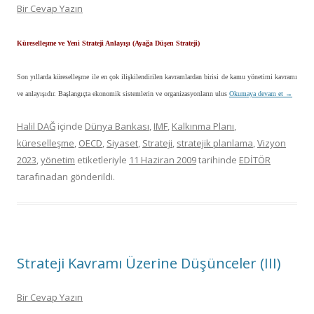
Bir Cevap Yazın
Küreselleşme ve Yeni Strateji Anlayışı (Ayağa Düşen Strateji)
Son yıllarda küreselleşme ile en çok ilişkilendirilen kavramlardan birisi de kamu yönetimi kavramı
ve anlayışıdır. Başlangıçta ekonomik sistemlerin ve organizasyonların ulus
Okumaya devam et
→
Halil DAĞ
içinde
Dünya Bankası
,
IMF
,
Kalkınma Planı
,
küreselleşme
,
OECD
,
Siyaset
,
Strateji
,
stratejik planlama
,
Vizyon
2023
,
yönetim
etiketleriyle
11 Haziran 2009
tarihinde
EDİTÖR
tarafınadan gönderildi.
Strateji Kavramı Üzerine Düşünceler (III)
Bir Cevap Yazın