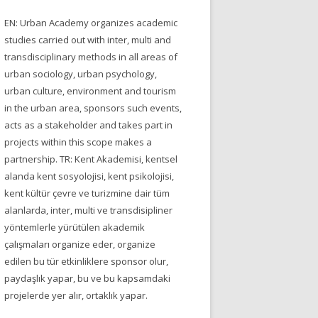
EN: Urban Academy organizes academic
studies carried out with inter, multi and
transdisciplinary methods in all areas of
urban sociology, urban psychology,
urban culture, environment and tourism
in the urban area, sponsors such events,
acts as a stakeholder and takes part in
projects within this scope makes a
partnership. TR: Kent Akademisi, kentsel
alanda kent sosyolojisi, kent psikolojisi,
kent kültür çevre ve turizmine dair tüm
alanlarda, inter, multi ve transdisipliner
yöntemlerle yürütülen akademik
çalışmaları organize eder, organize
edilen bu tür etkinliklere sponsor olur,
paydaşlık yapar, bu ve bu kapsamdaki
projelerde yer alır, ortaklık yapar.