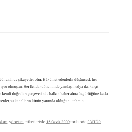
MISYON | MISSION
LOGO & EXPANSION
JOURNAL TAG
E-POSTA OKUMA | USER MAIL
İLETIŞIM | CONTACT US
PUBLICATION GROUP
döneminde şikayetler olur. Hükümet edenlerin düşüncesi, her
pıyor olmuştur. Her iktidar döneminde yandaş medya da, karşıt
REKLAM TARIFESI |
e kendi doğruları çerçevesinde halkın haber alma özgürlüğüne katkı
ADVERTISEMENT FEE
leyenler,bu kanalların kimin yanında olduğunu tahmin
plum
,
yönetim
etiketleriyle
16 Ocak 2009
tarihinde
EDİTÖR