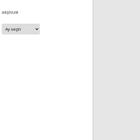
ARŞIVLER
Arşivler