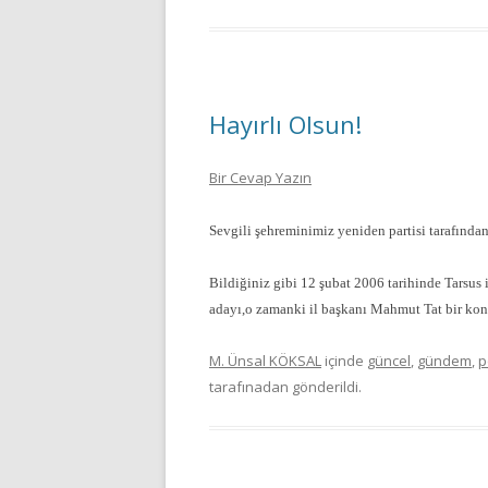
Hayırlı Olsun!
Bir Cevap Yazın
Sevgili şehreminimiz yeniden partisi tarafından
Bildiğiniz gibi 12 şubat 2006 tarihinde Tarsu
adayı,o zamanki il başkanı Mahmut Tat bir k
M. Ünsal KÖKSAL
içinde
güncel
,
gündem
,
p
tarafınadan gönderildi.