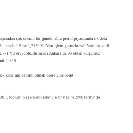
çısından çok önemli bir gündü. Zira petrol piyasasında ilk defa
Bu sırada 1 $ ise 1,2139 Ytl’den işlem görmekteydi.Yani bir varil
78,771 Ytl oluyordu.Bu sırada Ankara’da 95 oktan kurşunsuz
ani 2,92 $
k krizi’nin devamı olmak üzere yine brent
ültür
,
toplum
,
yaşam
etiketleriyle
07 Kasım 2008
tarihinde