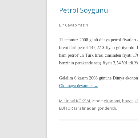
Petrol Soygunu
Bir Cevap Yazın
11 temmuz 2008 günü dünya petrol fiyatları a
brent türü petrol 147,27 $ fiyatı görüyordu. 
ham petrol’ün Türk lirası cinsinden fiyatı 1
benzinin perakende satış fiyatı 3,54 Ytl idi.Y
Gelelim 6 kasım 2008 gününe.Dünya ekonomi
Okumaya devam et
→
M. Ünsal KÖKSAL
içinde
ekonomi
,
hayat
,
k
EDİTÖR
tarafınadan gönderildi.