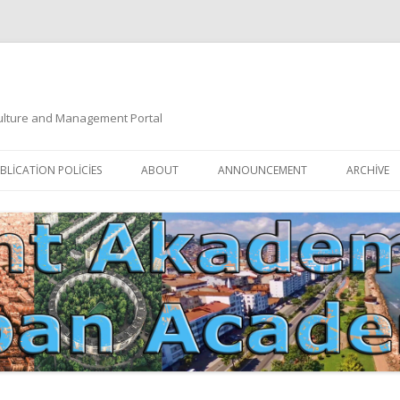
 Culture and Management Portal
İçeriğe
atla
BLICATION POLICIES
ABOUT
ANNOUNCEMENT
ARCHIVE
DOCUMENTATION
EDITORIAL BOARD
ETIK KURUL | ETHICAL BOARDS
YAZIM KURALLARI
SÜREÇ REHBERI | PROCESS GUIDE
İNDEKSLER
JOURNAL HISTORY | DERGI
TIK İLKELER | ETHICAL RULES
TARIHÇESI