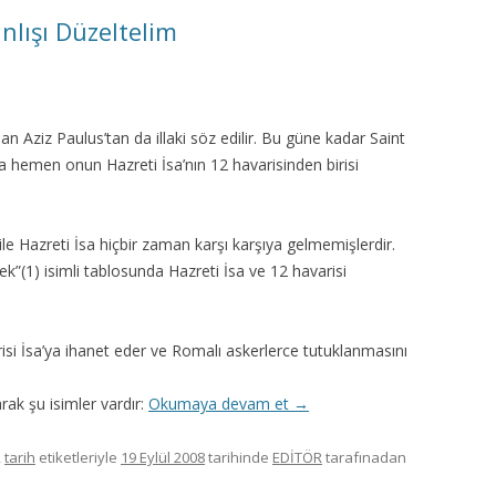
nlışı Düzeltelim
man Aziz Paulus’tan da illaki söz edilir. Bu güne kadar Saint
a hemen onun Hazreti İsa’nın 12 havarisinden birisi
 ile Hazreti İsa hiçbir zaman karşı karşıya gelmemişlerdir.
”(1) isimli tablosunda Hazreti İsa ve 12 havarisi
si İsa’ya ihanet eder ve Romalı askerlerce tutuklanmasını
rak şu isimler vardır:
Okumaya devam et
→
,
tarih
etiketleriyle
19 Eylül 2008
tarihinde
EDİTÖR
tarafınadan