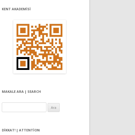
KENT AKADEMİSİ
MAKALE ARA | SEARCH
Arama:
DIKKAT! | ATTENTION