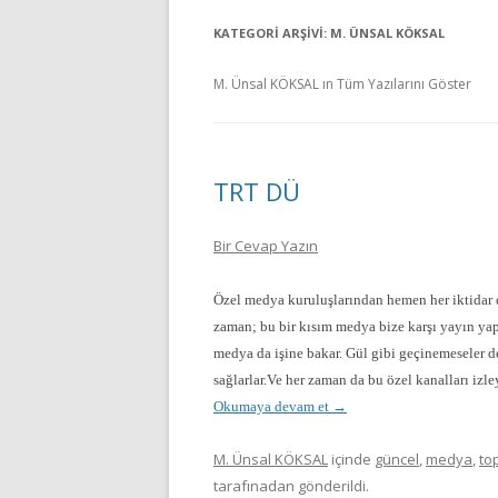
KATEGORI ARŞIVI:
M. ÜNSAL KÖKSAL
M. Ünsal KÖKSAL ın Tüm Yazılarını Göster
TRT DÜ
Bir Cevap Yazın
Özel medya kuruluşlarından hemen her iktidar 
zaman; bu bir kısım medya bize karşı yayın ya
medya da işine bakar. Gül gibi geçinemeseler d
sağlarlar.Ve her zaman da bu özel kanalları iz
Okumaya devam et
→
M. Ünsal KÖKSAL
içinde
güncel
,
medya
,
to
tarafınadan gönderildi.