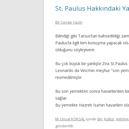
St. Paulus Hakkındaki Ya
Bir Cevap Yazın
Bilindiği gibi Tarsus’tan bahsedildiği za
Paulus’la ilgili kim konuşma yapacak ols
olduğunu söyleyiverir.
Bu çok büyük bir yanlıştır.Zira St.Paulus
Leonardo da Vinci’nin meşhur “son yemek
resmedilmiştir.
Bu son yemekten sonra havarilerden biri
sağlar.
Bu yemekte Hazreti İsa’nın havarileri ola
M. Ünsal KÖKSAL
içinde
din
,
kültür
,
mitoloji
gönderildi.