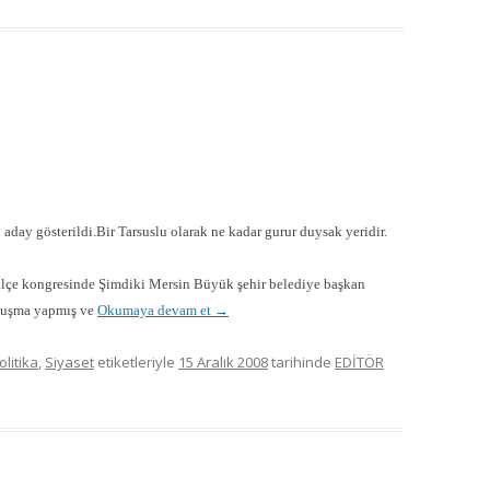
 aday gösterildi.Bir Tarsuslu olarak ne kadar gurur duysak yeridir.
s ilçe kongresinde Şimdiki Mersin Büyük şehir belediye başkan
onuşma yapmış ve
Okumaya devam et
→
olitika
,
Siyaset
etiketleriyle
15 Aralık 2008
tarihinde
EDİTÖR