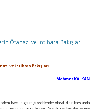
MISYON | MISSION
LOGO & EXPANSION
JOURNAL TAG
E-POSTA OKUMA | USER MAIL
erin Ötanazi ve İntihara Bakışları
İLETIŞIM | CONTACT US
PUBLICATION GROUP
nazi ve İntihara Bakışları
REKLAM TARIFESI |
Mehmet KALKAN
ADVERTISEMENT FEE
odern hayatın getirdiği problemler olarak dinin karşısında
oloji insan hayatı ile ilgili çok faydalı uygulamalar getirse