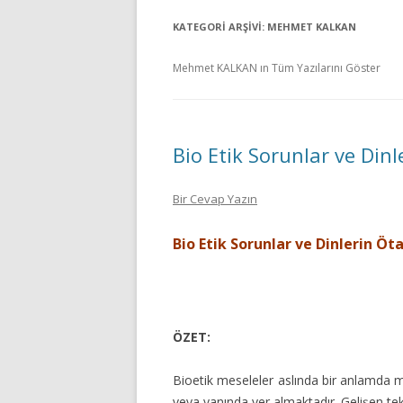
KATEGORI ARŞIVI:
MEHMET KALKAN
Mehmet KALKAN ın Tüm Yazılarını Göster
Bio Etik Sorunlar ve Dinl
Bir Cevap Yazın
Bio Etik Sorunlar ve Dinlerin Öta
ÖZET:
Bioetik meseleler aslında bir anlamda m
veya yanında yer almaktadır. Gelişen tekn