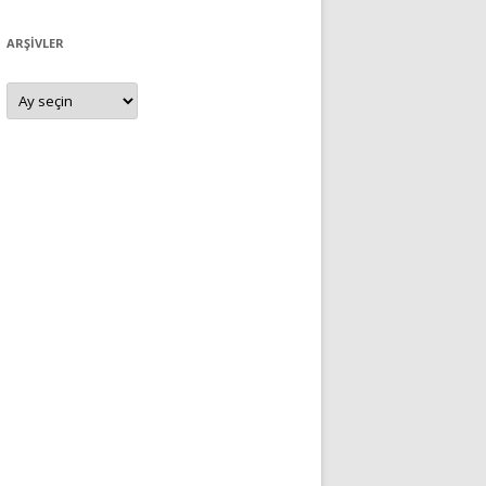
ARŞIVLER
Arşivler