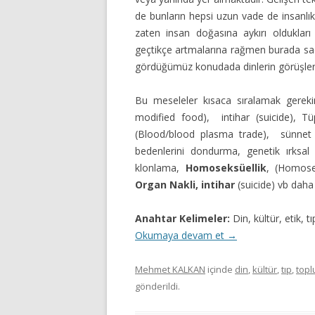
de bunların hepsi uzun vade de insanlı
zaten insan doğasına aykırı oldukları
geçtikçe artmalarına rağmen burada sa
gördüğümüz konudada dinlerin görüşleri
Bu meseleler kısaca sıralamak gerek
modified food), intihar (suicide), T
(Blood/blood plasma trade), sünnet 
bedenlerini dondurma, genetik ırksal
klonlama,
Homoseksüellik
, (Homose
Organ Nakli,
intihar
(suicide) vb daha 
Anahtar Kelimeler:
Din, kültür, etik, t
Okumaya devam et
→
Mehmet KALKAN
içinde
din
,
kültür
,
tıp
,
top
gönderildi.