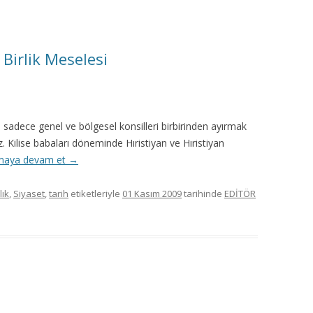
 Birlik Meselesi
a sadece genel ve bölgesel konsilleri birbirinden ayırmak
z. Kilise babaları döneminde Hıristiyan ve Hıristiyan
aya devam et
→
lık
,
Siyaset
,
tarih
etiketleriyle
01 Kasım 2009
tarihinde
EDİTÖR