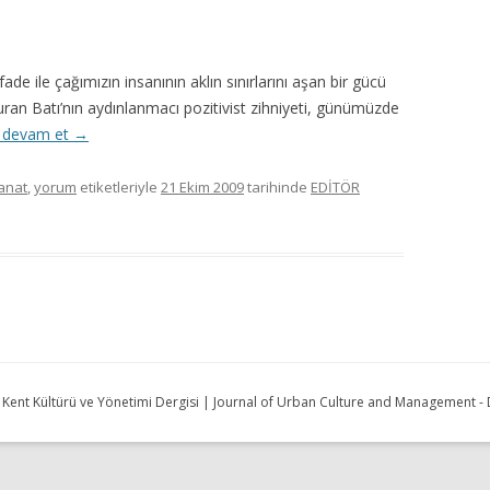
de ile çağımızın insanının aklın sınırlarını aşan bir gücü
uran Batı’nın aydınlanmacı pozitivist zihniyeti, günümüzde
 devam et
→
anat
,
yorum
etiketleriyle
21 Ekim 2009
tarihinde
EDİTÖR
| Kent Kültürü ve Yönetimi Dergisi | Journal of Urban Culture and Management