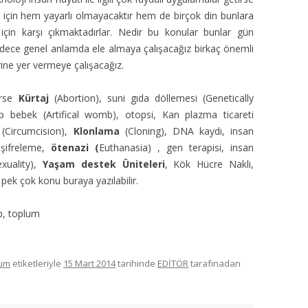
k için hem yayarlı olmayacaktır hem de birçok din bunlara
 için karşı çıkmaktadırlar. Nedir bu konular bunlar gün
dece genel anlamda ele almaya çalışacağız birkaç önemli
ne yer vermeye çalışacağız.
irse
Kürtaj
(Abortion), suni gıda döllemesi (Genetically
üp bebek (Artifical womb), otopsi, Kan plazma ticareti
(Circumcision),
Klonlama
(Cloning), DNA kaydı, insan
 şifreleme,
ötenazi (
Euthanasia) , gen terapisi, insan
xuality),
Yaşam destek Üniteleri
, Kök Hücre Nakli,
pek çok konu buraya yazılabilir.
ıp, toplum
lum
etiketleriyle
15 Mart 2014
tarihinde
EDİTÖR
tarafınadan