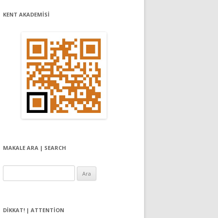
KENT AKADEMİSİ
MAKALE ARA | SEARCH
Arama:
DIKKAT! | ATTENTION