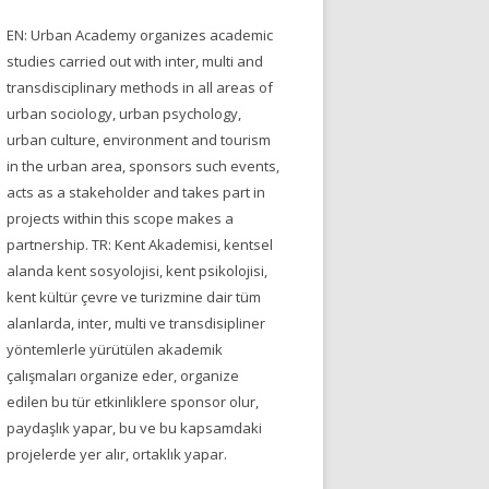
EN: Urban Academy organizes academic
studies carried out with inter, multi and
transdisciplinary methods in all areas of
urban sociology, urban psychology,
urban culture, environment and tourism
in the urban area, sponsors such events,
acts as a stakeholder and takes part in
projects within this scope makes a
partnership. TR: Kent Akademisi, kentsel
alanda kent sosyolojisi, kent psikolojisi,
kent kültür çevre ve turizmine dair tüm
alanlarda, inter, multi ve transdisipliner
yöntemlerle yürütülen akademik
çalışmaları organize eder, organize
edilen bu tür etkinliklere sponsor olur,
paydaşlık yapar, bu ve bu kapsamdaki
projelerde yer alır, ortaklık yapar.