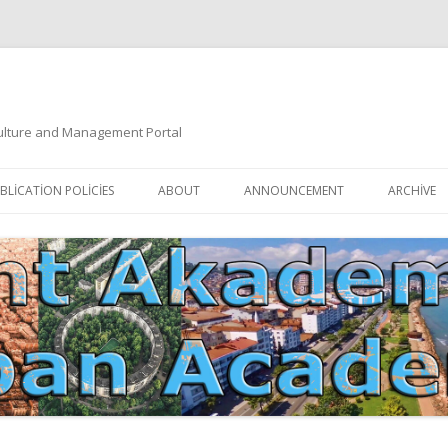
 Culture and Management Portal
İçeriğe
atla
BLICATION POLICIES
ABOUT
ANNOUNCEMENT
ARCHIVE
DOCUMENTATION
EDITORIAL BOARD
ETIK KURUL | ETHICAL BOARDS
YAZIM KURALLARI
SÜREÇ REHBERI | PROCESS GUIDE
İNDEKSLER
JOURNAL HISTORY | DERGI
TIK İLKELER | ETHICAL RULES
TARIHÇESI