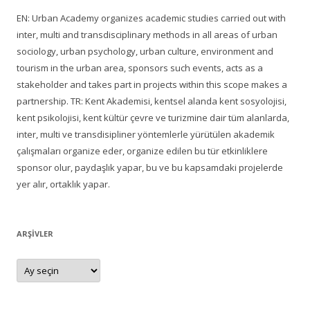
EN: Urban Academy organizes academic studies carried out with
inter, multi and transdisciplinary methods in all areas of urban
sociology, urban psychology, urban culture, environment and
tourism in the urban area, sponsors such events, acts as a
stakeholder and takes part in projects within this scope makes a
partnership. TR: Kent Akademisi, kentsel alanda kent sosyolojisi,
kent psikolojisi, kent kültür çevre ve turizmine dair tüm alanlarda,
inter, multi ve transdisipliner yöntemlerle yürütülen akademik
çalışmaları organize eder, organize edilen bu tür etkinliklere
sponsor olur, paydaşlık yapar, bu ve bu kapsamdaki projelerde
yer alır, ortaklık yapar.
ARŞIVLER
Arşivler