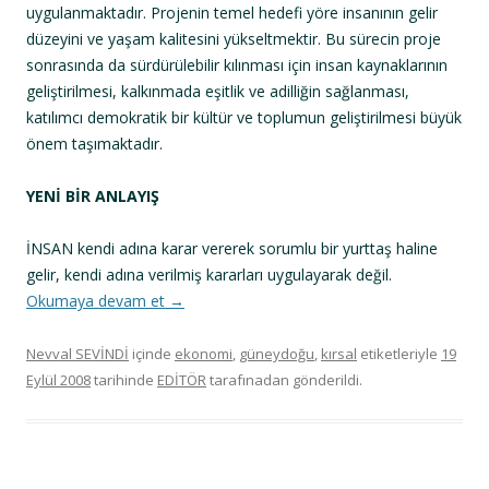
uygulanmaktadır. Projenin temel hedefi yöre insanının gelir
düzeyini ve yaşam kalitesini yükseltmektir. Bu sürecin proje
sonrasında da sürdürülebilir kılınması için insan kaynaklarının
geliştirilmesi, kalkınmada eşitlik ve adilliğin sağlanması,
katılımcı demokratik bir kültür ve toplumun geliştirilmesi büyük
önem taşımaktadır.
YENİ BİR ANLAYIŞ
İNSAN kendi adına karar vererek sorumlu bir yurttaş haline
gelir, kendi adına verilmiş kararları uygulayarak değil.
Okumaya devam et
→
Nevval SEVİNDİ
içinde
ekonomi
,
güneydoğu
,
kırsal
etiketleriyle
19
Eylül 2008
tarihinde
EDİTÖR
tarafınadan gönderildi.