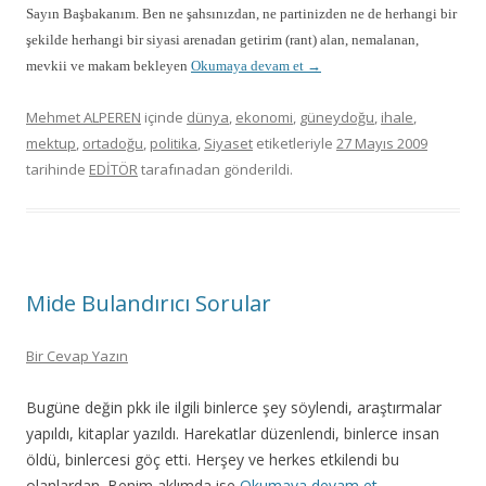
Sayın Başbakanım. Ben ne şahsınızdan, ne partinizden ne de herhangi bir
şekilde herhangi bir siyasi arenadan getirim (rant) alan, nemalanan,
mevkii ve makam bekleyen
Okumaya devam et
→
Mehmet ALPEREN
içinde
dünya
,
ekonomi
,
güneydoğu
,
ihale
,
mektup
,
ortadoğu
,
politika
,
Siyaset
etiketleriyle
27 Mayıs 2009
tarihinde
EDİTÖR
tarafınadan gönderildi.
Mide Bulandırıcı Sorular
Bir Cevap Yazın
Bugüne değin pkk ile ilgili binlerce şey söylendi, araştırmalar
yapıldı, kitaplar yazıldı. Harekatlar düzenlendi, binlerce insan
öldü, binlercesi göç etti. Herşey ve herkes etkilendi bu
olanlardan. Benim aklımda ise
Okumaya devam et
→