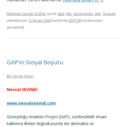
Mehmet Serdar VURAL
içinde
abd
,
dtp
,
güneydoğu
,
pkk
,
Siyaset
etiketleriyle
13 Nisan 2009
tarihinde
EDİTÖR
tarafınadan
gönderildi.
GAP’ın Sosyal Boyutu
Bir Cevap Yazın
Nevval SEVİNDİ
www.nevvalsevindi.com
Güneydoğu Anadolu Projesi (GAP), sürdürülebilir insani
kalkınma ilkeleri doğrultusunda ele alınmakta ve