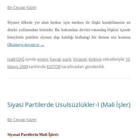
Bir Cevap Yazın
Siyaset ülkede yer alan herkse için merkez ile ilişki kurabilmenin en
direkt yollarından birisidir. Bu bakımdan devlet-vatandaş ilişkisi içinde
bireylerin pratikte siyaset dışı kaldığı herhangi bir durum söz konusu
Okumaya devam et
→
Halil DAĞ
içinde
enerji
,
hayat
,
parti
,
Siyaset
,
türkiye
etiketleriyle
10
Mayıs 2009
tarihinde
EDİTÖR
tarafınadan gönderildi.
Siyasi Partilerde Usulsüzlükler-I (Mali İşler)
Bir Cevap Yazın
Siyasal Partilerin Mali İşleri: