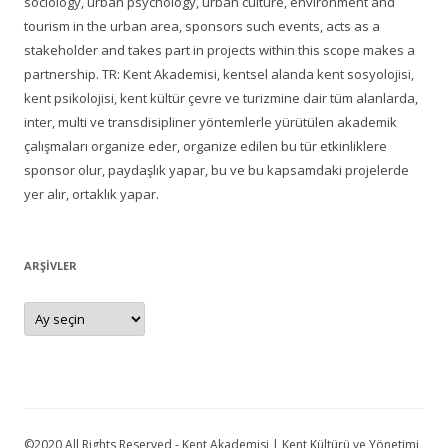
sociology, urban psychology, urban culture, environment and
tourism in the urban area, sponsors such events, acts as a
stakeholder and takes part in projects within this scope makes a
partnership. TR: Kent Akademisi, kentsel alanda kent sosyolojisi,
kent psikolojisi, kent kültür çevre ve turizmine dair tüm alanlarda,
inter, multi ve transdisipliner yöntemlerle yürütülen akademik
çalışmaları organize eder, organize edilen bu tür etkinliklere
sponsor olur, paydaşlık yapar, bu ve bu kapsamdaki projelerde
yer alır, ortaklık yapar.
ARŞIVLER
Arşivler
©2020 All Rights Reserved - Kent Akademisi | Kent Kültürü ve Yönetimi