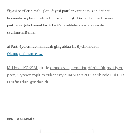
Siyasi partilerin mali işleri, Siyasi partiler kanunumuzun üçüncü
kısmında beş bölüm altında düzenlenmiştir.Birinci bölümde siyasi
partilerin gelir kaynakları 61 – 69. maddeler arasında sıra ile
sayılmıştır.Bunlar :
a) Parti üyelerinden alınacak giriş aidatı ile üyelik aidatı,
Okumaya devam et
→
M. Ünsal KÖKSAL
içinde
demokrasi
,
denetim
,
dürüstlük
,
mali işler
,
parti
,
Siyaset
,
toplum
etiketleriyle
04 Nisan 2009
tarihinde
EDİTÖR
tarafınadan gönderildi.
KENT AKADEMİSİ