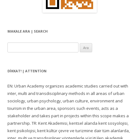
ş
ı
m
ı
MAKALE ARA | SEARCH
Arama:
DIKKAT! | ATTENTION
EN: Urban Academy organizes academic studies carried out with
inter, multi and transdisciplinary methods in all areas of urban
sociology, urban psychology, urban culture, environment and
tourism in the urban area, sponsors such events, acts as a
stakeholder and takes part in projects within this scope makes a
partnership. TR: Kent Akademisi, kentsel alanda kent sosyolojisi,
kent psikolojisi, kent kültür çevre ve turizmine dair tüm alanlarda,
inter, multi ve transdisipliner yöntemlerle yürütülen akademik