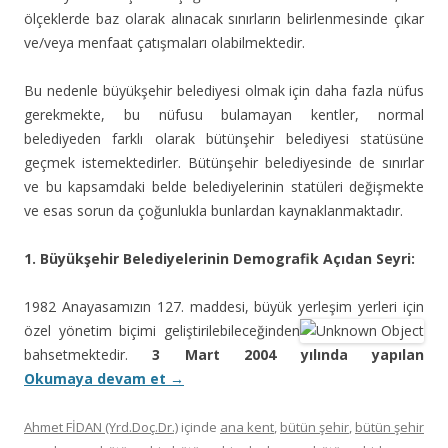
ölçeklerde baz olarak alınacak sınırların belirlenmesinde çıkar
ve/veya menfaat çatışmaları olabilmektedir.
Bu nedenle büyükşehir belediyesi olmak için daha fazla nüfus
gerekmekte, bu nüfusu bulamayan kentler, normal
belediyeden farklı olarak bütünşehir belediyesi statüsüne
geçmek istemektedirler. Bütünşehir belediyesinde de sınırlar
ve bu kapsamdaki belde belediyelerinin statüleri değişmekte
ve esas sorun da çoğunlukla bunlardan kaynaklanmaktadır.
1. Büyükşehir Belediyelerinin Demografik Açıdan Seyri:
1982 Anayasamızın 127. maddesi, büyük yerleşim yerleri için
özel yönetim biçimi geliştirilebileceğinden
bahsetmektedir.
3 Mart 2004 yılında yapılan
Okumaya devam et
→
Ahmet FİDAN (Yrd.Doç.Dr.)
içinde
ana kent
,
bütün şehir
,
bütün şehir