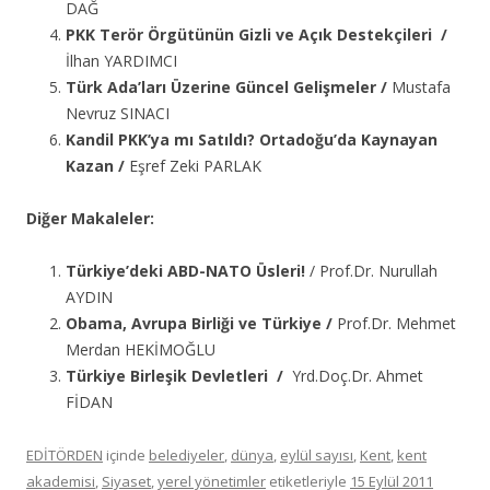
DAĞ
PKK Terör Örgütünün Gizli ve Açık Destekçileri /
İlhan YARDIMCI
Türk Ada’ları Üzerine Güncel Gelişmeler /
Mustafa
Nevruz SINACI
Kandil PKK’ya mı Satıldı? Ortadoğu’da Kaynayan
Kazan /
Eşref Zeki PARLAK
Diğer Makaleler:
Türkiye’deki ABD-NATO Üsleri!
/ Prof.Dr. Nurullah
AYDIN
Obama, Avrupa Birliği ve Türkiye /
Prof.Dr. Mehmet
Merdan HEKİMOĞLU
Türkiye Birleşik Devletleri /
Yrd.Doç.Dr. Ahmet
FİDAN
EDİTÖRDEN
içinde
belediyeler
,
dünya
,
eylül sayısı
,
Kent
,
kent
akademisi
,
Siyaset
,
yerel yönetimler
etiketleriyle
15 Eylül 2011