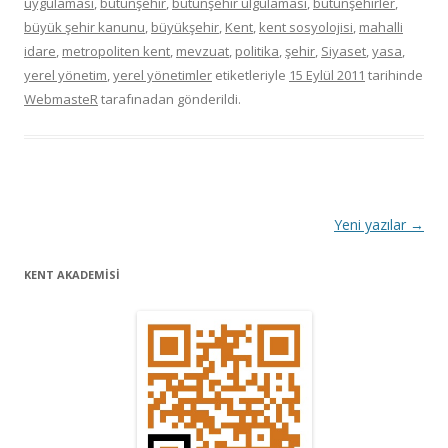
uygulaması
,
bütünşehir
,
bütünşehir ulgulaması
,
bütünşehirler
,
büyük şehir kanunu
,
büyükşehir
,
Kent
,
kent sosyolojisi
,
mahalli
idare
,
metropoliten kent
,
mevzuat
,
politika
,
şehir
,
Siyaset
,
yasa
,
yerel yönetim
,
yerel yönetimler
etiketleriyle
15 Eylül 2011
tarihinde
WebmasteR
tarafınadan gönderildi.
Y
Yeni yazılar
→
a
KENT AKADEMİSİ
z
ı
d
o
l
a