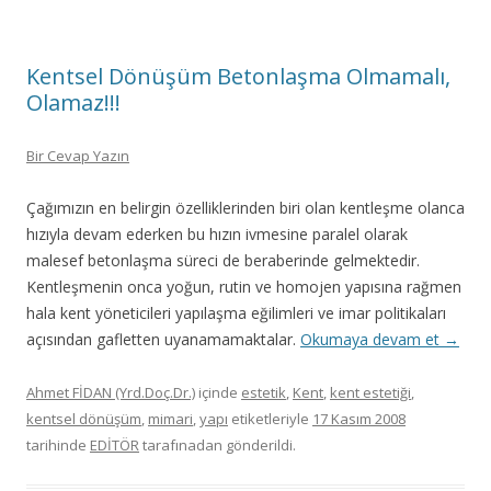
Kentsel Dönüşüm Betonlaşma Olmamalı,
Olamaz!!!
Bir Cevap Yazın
Çağımızın en belirgin özelliklerinden biri olan kentleşme olanca
hızıyla devam ederken bu hızın ivmesine paralel olarak
malesef betonlaşma süreci de beraberinde gelmektedir.
Kentleşmenin onca yoğun, rutin ve homojen yapısına rağmen
hala kent yöneticileri yapılaşma eğilimleri ve imar politikaları
açısından gafletten uyanamamaktalar.
Okumaya devam et
→
Ahmet FİDAN (Yrd.Doç.Dr.)
içinde
estetik
,
Kent
,
kent estetiği
,
kentsel dönüşüm
,
mimari
,
yapı
etiketleriyle
17 Kasım 2008
tarihinde
EDİTÖR
tarafınadan gönderildi.