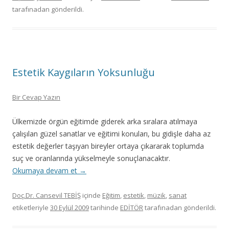
tarafınadan gönderildi.
Estetik Kaygıların Yoksunluğu
Bir Cevap Yazın
Ülkemizde örgün eğitimde giderek arka sıralara atılmaya
çalışılan güzel sanatlar ve eğitimi konuları, bu gidişle daha az
estetik değerler taşıyan bireyler ortaya çıkararak toplumda
suç ve oranlarında yükselmeyle sonuçlanacaktır.
Okumaya devam et
→
Doç.Dr. Cansevil TEBİŞ
içinde
Eğitim
,
estetik
,
müzik
,
sanat
etiketleriyle
30 Eylül 2009
tarihinde
EDİTÖR
tarafınadan gönderildi.