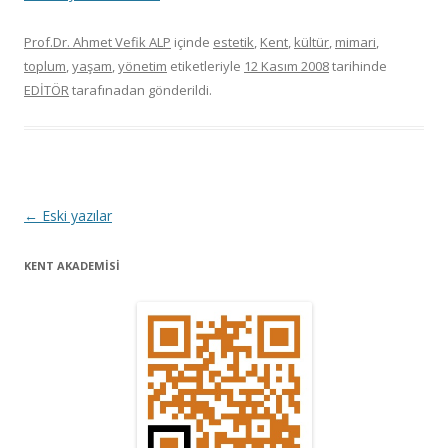
Prof.Dr. Ahmet Vefik ALP
içinde
estetik
,
Kent
,
kültür
,
mimari
,
toplum
,
yaşam
,
yönetim
etiketleriyle
12 Kasım 2008
tarihinde
EDİTÖR
tarafınadan gönderildi.
Y
←
Eski yazılar
a
KENT AKADEMİSİ
z
ı
d
o
l
a
ş