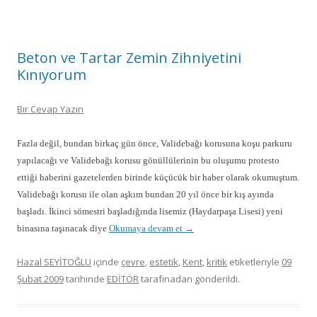
Beton ve Tartar Zemin Zihniyetini
Kınıyorum
Bir Cevap Yazın
Fazla değil, bundan birkaç gün önce, Validebağı korusuna koşu parkuru
yapılacağı ve Validebağı korusu gönüllülerinin bu oluşumu protesto
ettiği haberini gazetelerden birinde küçücük bir haber olarak okumuştum.
Validebağı korusu ile olan aşkım bundan 20 yıl önce bir kış ayında
başladı. İkinci sömestri başladığında lisemiz (Haydarpaşa Lisesi) yeni
binasına taşınacak diye
Okumaya devam et
→
Hazal SEYİTOĞLU
içinde
çevre
,
estetik
,
Kent
,
kritik
etiketleriyle
09
Şubat 2009
tarihinde
EDİTÖR
tarafınadan gönderildi.