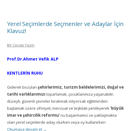
Yerel Seçimlerde Seçmenler ve Adaylar İçin
Klavuz!
Bir Cevap Yazın
Prof.Dr.Ahmet Vefik ALP
KENTLERİN RUHU
Giderek bozulan
şehirlerimiz, turizm beldelerimizi,
doğal ve
tarihi varlıklarımızı
toparlamak, çocuklarımıza yaşanabilir,
düzeyli, güvenli çevreler bırakmak istiyorsak eğitiminden
başlamak üzere zihniyet, mevzuat ve teşkılatı yenileyerek
‘büyük
imar ve şehircilik reformu’
nu başarmamız ve yaklaşmakta
olan yerel seçimlerde aday olurken veya oy kullanırken
Okumaya devam et
→