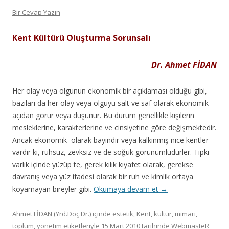
Bir Cevap Yazın
Kent Kültürü Oluşturma Sorunsalı
Dr. Ahmet FİDAN
H
er olay veya olgunun ekonomik bir açıklaması olduğu gibi,
bazıları da her olay veya olguyu salt ve saf olarak ekonomik
açıdan görür veya düşünür. Bu durum genellikle kişilerin
mesleklerine, karakterlerine ve cinsiyetine göre değişmektedir.
Ancak ekonomik olarak bayındır veya kalkınmış nice kentler
vardır ki, ruhsuz, zevksiz ve de soğuk görünümlüdürler. Tıpkı
varlık içinde yüzüp te, gerek kılık kıyafet olarak, gerekse
davranış veya yüz ifadesi olarak bir ruh ve kimlik ortaya
koyamayan bireyler gibi.
Okumaya devam et
→
Ahmet FİDAN (Yrd.Doç.Dr.)
içinde
estetik
,
Kent
,
kültür
,
mimari
,
toplum
,
yönetim
etiketleriyle
15 Mart 2010
tarihinde
WebmasteR