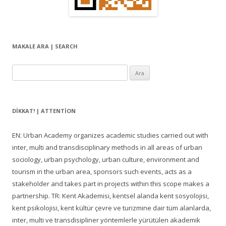
ı
m
ı
MAKALE ARA | SEARCH
Arama:
DIKKAT! | ATTENTION
EN: Urban Academy organizes academic studies carried out with
inter, multi and transdisciplinary methods in all areas of urban
sociology, urban psychology, urban culture, environment and
tourism in the urban area, sponsors such events, acts as a
stakeholder and takes part in projects within this scope makes a
partnership. TR: Kent Akademisi, kentsel alanda kent sosyolojisi,
kent psikolojisi, kent kültür çevre ve turizmine dair tüm alanlarda,
inter, multi ve transdisipliner yöntemlerle yürütülen akademik