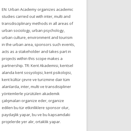
EN: Urban Academy organizes academic
studies carried out with inter, multi and
transdisciplinary methods in all areas of
urban sociology, urban psychology,
urban culture, environment and tourism
in the urban area, sponsors such events,
acts as a stakeholder and takes part in
projects within this scope makes a
partnership. TR: Kent Akademisi, kentsel
alanda kent sosyolojisi, kent psikolojisi,
kent kültür çevre ve turizmine dair tüm
alanlarda, inter, multi ve transdisipliner
yöntemlerle yürütülen akademik
çalışmaları organize eder, organize
edilen bu tür etkinliklere sponsor olur,
paydaşlık yapar, bu ve bu kapsamdaki
projelerde yer alır, ortaklık yapar.