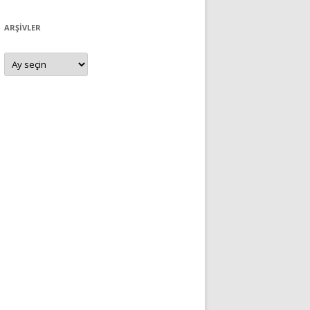
ARŞIVLER
Arşivler