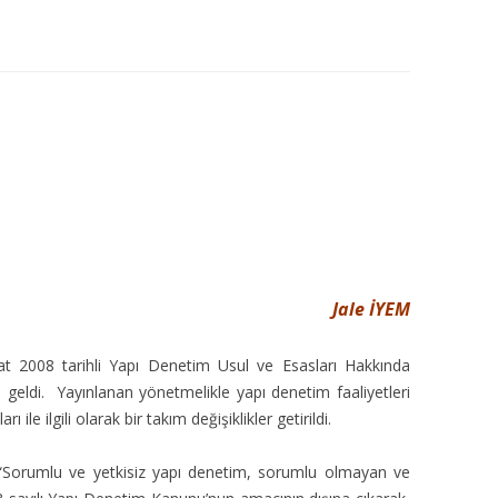
MISYON | MISSION
LOGO & EXPANSION
JOURNAL TAG
E-POSTA OKUMA | USER MAIL
İLETIŞIM | CONTACT US
PUBLICATION GROUP
Jale İYEM
REKLAM TARIFESI |
at 2008 tarihli Yapı Denetim Usul ve Esasları Hakkında
ADVERTISEMENT FEE
geldi. Yayınlanan yönetmelikle yapı denetim faaliyetleri
 ile ilgili olarak bir takım değişiklikler getirildi.
: “Sorumlu ve yetkisiz yapı denetim, sorumlu olmayan ve