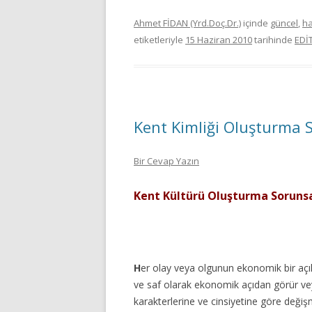
Ahmet FİDAN (Yrd.Doç.Dr.)
içinde
güncel
,
h
etiketleriyle
15 Haziran 2010
tarihinde
EDİ
Kent Kimliği Oluşturma 
Bir Cevap Yazın
Kent Kültürü Oluşturma Sorunsa
H
er olay veya olgunun ekonomik bir açık
ve saf olarak ekonomik açıdan görür vey
karakterlerine ve cinsiyetine göre deği