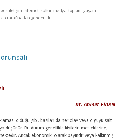
aber
,
iletişim
,
internet
,
kültür
,
medya
,
toplum
,
yaşam
TÖR
tarafınadan gönderildi.
Sorunsalı
lı
Dr. Ahmet FİDAN
laması olduğu gibi, bazıları da her olay veya olguyu salt
a düşünür. Bu durum genellikle kişilerin mesleklerine,
şmektedir. Ancak ekonomik olarak bayındır veya kalkınmış