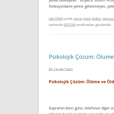
yetkili belediyeler.” Böylece sistem 47
fonksiyonlarını yerine getiremeyen, yet
Jale İYEM
içinde
çevre
,
Kent
,
kültür
,
mevzu
tarihinde
EDİTÖR
tarafınadan gönderildi.
Psikolojik Çözüm: Ölüm
Bir Cevap Yazın
Psikolojik Çözüm: Ölüme ve Ö
Bayramın ikinci günü, telefonun diğer 