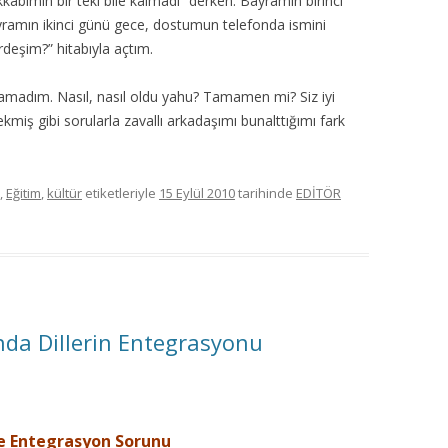
kabımın bir teki bile kalmadı” derken. Bayramın birinci
ramın ikinci günü gece, dostumun telefonda ismini
rdeşim?” hitabıyla açtım.
namadım. Nasıl, nasıl oldu yahu? Tamamen mi? Siz iyi
kmiş gibi sorularla zavallı arkadaşımı bunalttığımı fark
,
Eğitim
,
kültür
etiketleriyle
15 Eylül 2010
tarihinde
EDİTÖR
nda Dillerin Entegrasyonu
ve Entegrasyon Sorunu