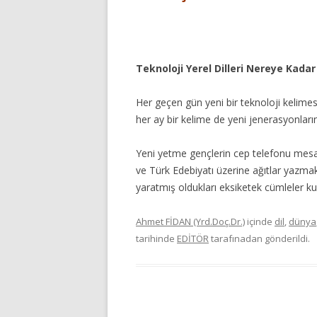
Teknoloji Yerel Dilleri Nereye Kada
Her geçen gün yeni bir teknoloji kelimes
her ay bir kelime de yeni jenerasyonların 
Yeni yetme gençlerin cep telefonu mesajla
ve Türk Edebiyatı üzerine ağıtlar yazmak
yaratmış oldukları eksiketek cümleler ku
Ahmet FİDAN (Yrd.Doç.Dr.)
içinde
dil
,
dünya
tarihinde
EDİTÖR
tarafınadan gönderildi.