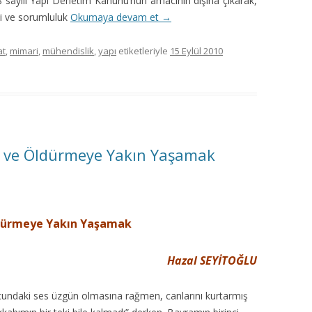
08 sayılı Yapı Denetim Kanunu’nun amacının dışına çıkarak,
ki ve sorumluluk
Okumaya devam et
→
at
,
mimari
,
mühendislik
,
yapı
etiketleriyle
15 Eylül 2010
e ve Öldürmeye Yakın Yaşamak
ldürmeye Yakın Yaşamak
Hazal SEYİTOĞLU
ucundaki ses üzgün olmasına rağmen, canlarını kurtarmış