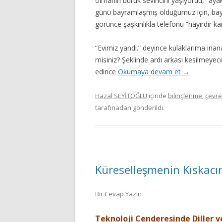
olmanın buruk sevincini yaşıyordu, “ayak
günü bayramlaşmış olduğumuz için, bay
görünce şaşkınlıkla telefonu “hayırdır ka
“Evimiz yandı.” deyince kulaklarıma ina
misiniz? Şeklinde ardı arkası kesilmeyece
edince
Okumaya devam et
→
Hazal SEYİTOĞLU
içinde
bilinçlenme
,
çevre
tarafınadan gönderildi.
Küreselleşmenin Kıskacı
Bir Cevap Yazın
Teknoloji Cenderesinde Diller 