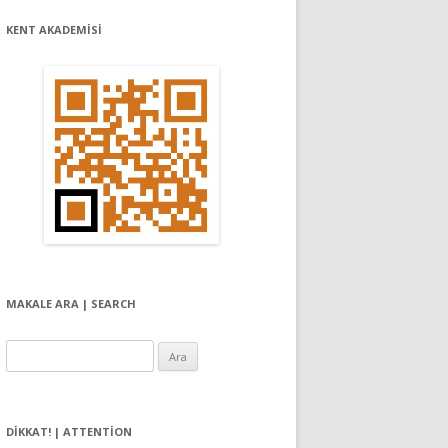
KENT AKADEMİSİ
MAKALE ARA | SEARCH
Arama:
DIKKAT! | ATTENTION