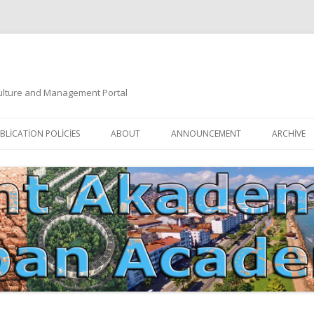
 Culture and Management Portal
İçeriğe
atla
BLICATION POLICIES
ABOUT
ANNOUNCEMENT
ARCHIVE
DOCUMENTATION
EDITORIAL BOARD
ETIK KURUL | ETHICAL BOARDS
YAZIM KURALLARI
SÜREÇ REHBERI | PROCESS GUIDE
İNDEKSLER
JOURNAL HISTORY | DERGI
TIK İLKELER | ETHICAL RULES
TARIHÇESI